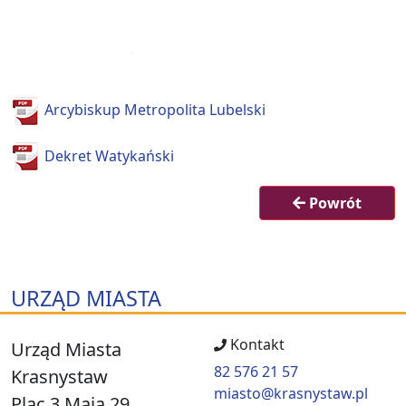
Arcybiskup Metropolita Lubelski
Dekret Watykański
Powrót
URZĄD MIASTA
Kontakt
Urząd Miasta
82 576 21 57
Krasnystaw
miasto@krasnystaw.pl
Plac 3 Maja 29