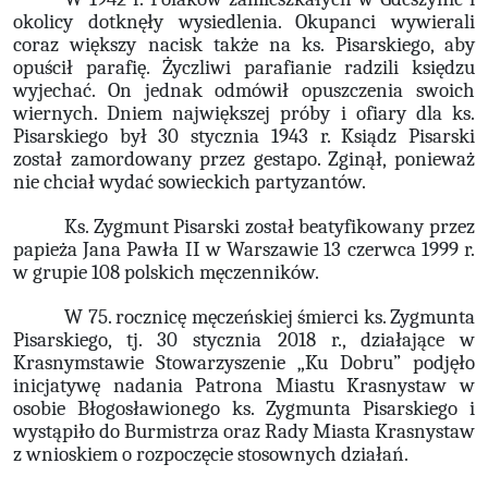
okolicy dotknęły wysiedlenia. Okupanci wywierali
coraz większy nacisk także na ks. Pisarskiego, aby
opuścił parafię. Życzliwi parafianie radzili księdzu
wyjechać. On jednak odmówił opuszczenia swoich
wiernych. Dniem największej próby i ofiary dla ks.
Pisarskiego był 30 stycznia 1943 r. Ksiądz Pisarski
został zamordowany przez gestapo. Zginął, ponieważ
nie chciał wydać sowieckich partyzantów.
Ks. Zygmunt Pisarski został beatyfikowany przez
papieża Jana Pawła II w Warszawie 13 czerwca 1999 r.
w grupie 108 polskich męczenników.
W 75. rocznicę męczeńskiej śmierci ks. Zygmunta
Pisarskiego, tj. 30 stycznia 2018 r., działające w
Krasnymstawie Stowarzyszenie „Ku Dobru” podjęło
inicjatywę nadania Patrona Miastu Krasnystaw w
osobie Błogosławionego ks. Zygmunta Pisarskiego i
wystąpiło do Burmistrza oraz Rady Miasta Krasnystaw
z wnioskiem o rozpoczęcie stosownych działań.