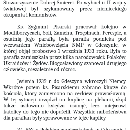
Stowarzyszenie Dobrej Śmierci. Po wybuchu II wojny
światowej był szykanowany przez niemieckiego
okupanta i komunistów.
Ks. Zygmunt Pisarski pracował kolejno w
Modliborzycach, Soli, Zamchu, Trzęsinach, Perespie, a
ostatnią jego parafią była parafia pounicka pod
wezwaniem Wniebowzięcia NMP w Gdeszynie, w
której objął probostwo 1 września 1933 roku. Była to
parafia zamieszkała przez kilka narodowości: Polaków,
Ukraińców i Żydów. Błogosławiony szanował drugiego
człowieka, niezależnie od różnic.
Jesienią 1939 r. do Gdeszyna wkroczyli Niemcy.
Wkrótce potem ks. Pisarskiemu zabrano klucze do
kościoła, który zamieniono na cerkiew prawosławną.
W tej sytuacji urządził on kaplicę na plebanii, skąd
także usiłowano księdza usunąć, lecz miejscowi
katolicy do tego nie dopuścili. Wszystkie nabożeństwa
dla parafian były sprawowane w tejże kaplicy.
W 1942 r. Polaków zamieszkałych w Gdeszynie i