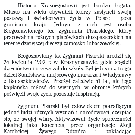
Historia Krasnegostawu jest bardzo bogata.
Miasto ma wielu obywateli, którzy zasłynęli swoją
postawą i świadectwem życia w Polsce i poza
granicami kraju. Jednym z nich jest osoba
Błogosławionego ks. Zygmunta Pisarskiego, który
pracował na różnych placówkach duszpasterskich na
terenie dzisiejszej diecezji zamojsko-lubaczowskiej.
Błogosławiony ks. Zygmunt Pisarski urodził się
24 kwietnia 1902 r. w Krasnymstawie, gdzie spędził
dzieciństwo i uczęszczał do szkoły. Był jednym z trojga
dzieci Stanisława, miejscowego murarza i Władysławy
z Banaszkiewiczów. Przeżył zaledwie 41 lat, ale jego
kapłańska miłość do wiernych, w obronie których
poświęcił swoje życie pozostaje inspiracją.
Zygmunt Pisarski był człowiekiem potrafiącym
jednać ludzi różnych wyznań i narodowości, czerpiąc
siłę ze swojej wiary. Aktywizował życie społeczności
lokalnej jako katecheta, przez organizacje Akcji
Katolickiej, Żywego Różańca i zakładając