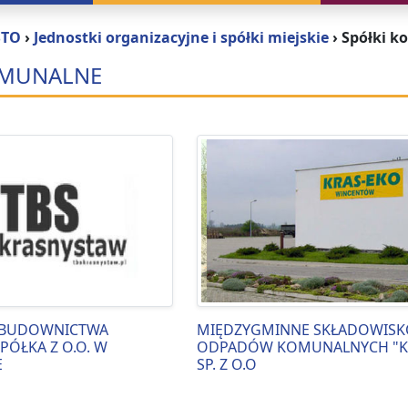
STO
›
Jednostki organizacyjne i spółki miejskie
›
Spółki k
OMUNALNE
 BUDOWNICTWA
MIĘDZYGMINNE SKŁADOWISK
PÓŁKA Z O.O. W
ODPADÓW KOMUNALNYCH "KR
E
SP. Z O.O