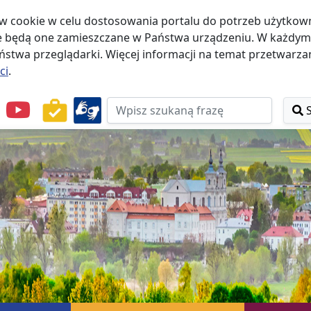
w cookie w celu dostosowania portalu do potrzeb użytkowni
że będą one zamieszczane w Państwa urządzeniu. W każd
stwa przeglądarki. Więcej informacji na temat przetwarzan
ci
.
przejdź do Menu
przejdź do Nagłówka
przejdź do Treści
przejdź do Stopki