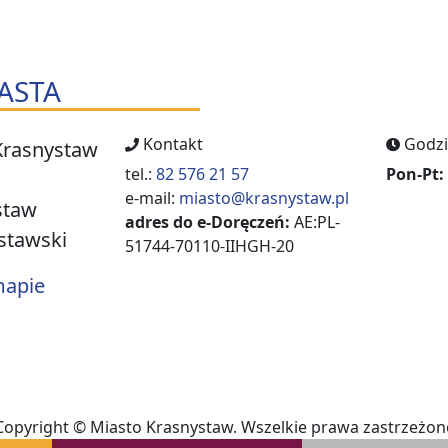
ASTA
Kontakt
Godzi
Krasnystaw
tel.:
82 576 21 57
Pon-Pt:
e-mail:
miasto@krasnystaw.pl
staw
adres do e-Doręczeń:
AE:PL-
stawski
51744-70110-IIHGH-20
mapie
Copyright © Miasto Krasnystaw. Wszelkie prawa zastrzeżon