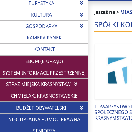
TURYSTYKA
Jesteś na >
MIA
KULTURA
SPÓŁKI K
GOSPODARKA
KAMERA RYNEK
KONTAKT
EBOM (E-URZĄD)
SYSTEM INFORMACJI PRZESTRZENNEJ
STRAŻ MIEJSKA KRASNYSTAW
CHMIELAKI KRASNOSTAWSKIE
TOWARZYSTWO
BUDŻET OBYWATELSKI
SPOŁECZNEGO S
KRASNYMSTAWI
NIEODPŁATNA POMOC PRAWNA
SENIORZY