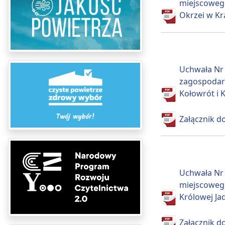
miejscowego
Okrzei w Kr
Uchwała Nr 
zagospodaro
Kołowrót i 
Załącznik do
Uchwała Nr 
miejscowego
Królowej Ja
Załącznik do