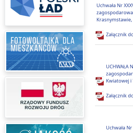
Uchwała Nr XXXV
zagospodarowani
Krasnymstawie, p
Załącznik do
UCHWAŁA NR
zagospodaro
Kwiatowej i
Załącznik do
Uchwała Nr 