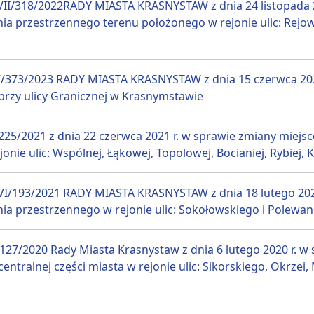
I/318/2022RADY MIASTA KRASNYSTAW z dnia 24 listopada 2
 przestrzennego terenu położonego w rejonie ulic: Rejowi
373/2023 RADY MIASTA KRASNYSTAW z dnia 15 czerwca 202
przy ulicy Granicznej w Krasnymstawie
225/2021 z dnia 22 czerwca 2021 r. w sprawie zmiany mie
onie ulic: Wspólnej, Łąkowej, Topolowej, Bocianiej, Rybiej,
/193/2021 RADY MIASTA KRASNYSTAW z dnia 18 lutego 202
a przestrzennego w rejonie ulic: Sokołowskiego i Polewa
/127/2020 Rady Miasta Krasnystaw z dnia 6 lutego 2020 r.
entralnej części miasta w rejonie ulic: Sikorskiego, Okrzei,