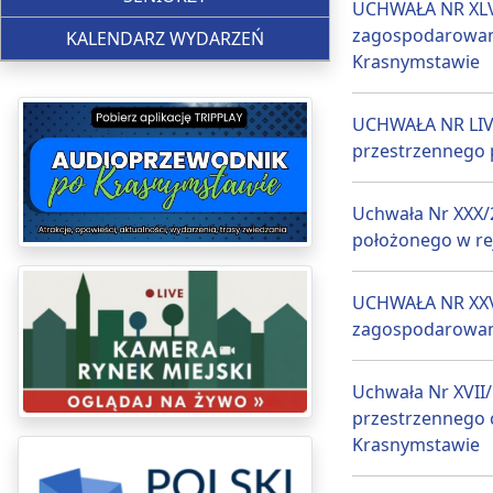
UCHWAŁA NR XLVI
zagospodarowania
KALENDARZ WYDARZEŃ
Krasnymstawie
UCHWAŁA NR LIV/
przestrzennego 
Uchwała Nr XXX/
położonego w rej
UCHWAŁA NR XXVI
zagospodarowani
Uchwała Nr XVII
przestrzennego c
Krasnymstawie