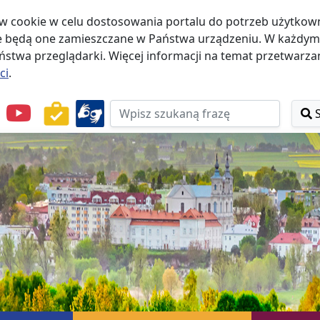
w cookie w celu dostosowania portalu do potrzeb użytkowni
że będą one zamieszczane w Państwa urządzeniu. W każd
stwa przeglądarki. Więcej informacji na temat przetwarzan
ci
.
przejdź do Menu
przejdź do Nagłówka
przejdź do Treści
przejdź do Stopki