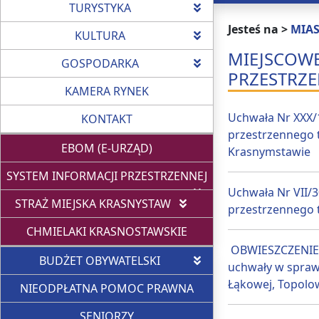
TURYSTYKA
Jesteś na >
MIA
KULTURA
MIEJSCOW
GOSPODARKA
PRZESTRZ
KAMERA RYNEK
Uchwała Nr XXX/
KONTAKT
przestrzennego t
EBOM (E-URZĄD)
Krasnymstawie
SYSTEM INFORMACJI PRZESTRZENNEJ
Uchwała Nr VII/
STRAŻ MIEJSKA KRASNYSTAW
przestrzennego t
CHMIELAKI KRASNOSTAWSKIE
OBWIESZCZENIE N
BUDŻET OBYWATELSKI
uchwały w spraw
Łąkowej, Topolow
NIEODPŁATNA POMOC PRAWNA
SENIORZY