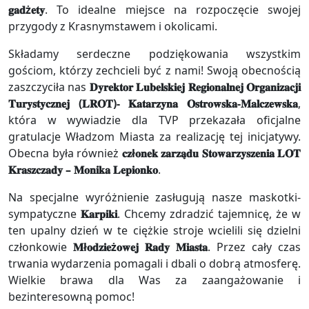
𝐠𝐚𝐝ż𝐞𝐭𝐲
. To idealne miejsce na rozpoczęcie swojej
przygody z Krasnymstawem i okolicami.
Składamy serdeczne podziękowania wszystkim
gościom, którzy zechcieli być z nami! Swoją obecnością
zaszczyciła nas
𝐃𝐲𝐫𝐞𝐤𝐭𝐨𝐫 𝐋𝐮𝐛𝐞𝐥𝐬𝐤𝐢𝐞𝐣 𝐑𝐞𝐠𝐢𝐨𝐧𝐚𝐥𝐧𝐞𝐣 𝐎𝐫𝐠𝐚𝐧𝐢𝐳𝐚𝐜𝐣𝐢
𝐓𝐮𝐫𝐲𝐬𝐭𝐲𝐜𝐳𝐧𝐞𝐣 (𝐋𝐑𝐎𝐓)- 𝐊𝐚𝐭𝐚𝐫𝐳𝐲𝐧𝐚 𝐎𝐬𝐭𝐫𝐨𝐰𝐬𝐤𝐚-𝐌𝐚𝐥𝐜𝐳𝐞𝐰𝐬𝐤𝐚
,
która w wywiadzie dla TVP przekazała oficjalne
gratulacje Władzom Miasta za realizację tej inicjatywy.
Obecna była również
𝐜𝐳ł𝐨𝐧𝐞𝐤 𝐳𝐚𝐫𝐳𝐚̨𝐝𝐮
𝐒𝐭𝐨𝐰𝐚𝐫𝐳𝐲𝐬𝐳𝐞𝐧𝐢𝐚 𝐋𝐎𝐓
𝐊𝐫𝐚𝐬𝐳𝐜𝐳𝐚𝐝𝐲 – 𝐌𝐨𝐧𝐢𝐤𝐚 𝐋𝐞𝐩𝐢𝐨𝐧𝐤𝐨
.
Na specjalne wyróżnienie zasługują nasze maskotki-
sympatyczne
𝐊𝐚𝐫𝐩𝐢𝐤𝐢
. Chcemy zdradzić tajemnicę, że w
ten upalny dzień w te ciężkie stroje wcielili się dzielni
członkowie
𝐌ł𝐨𝐝𝐳𝐢𝐞ż𝐨𝐰𝐞𝐣 𝐑𝐚𝐝𝐲 𝐌𝐢𝐚𝐬𝐭𝐚
. Przez cały czas
trwania wydarzenia pomagali i dbali o dobrą atmosferę.
Wielkie brawa dla Was za zaangażowanie i
bezinteresowną pomoc!