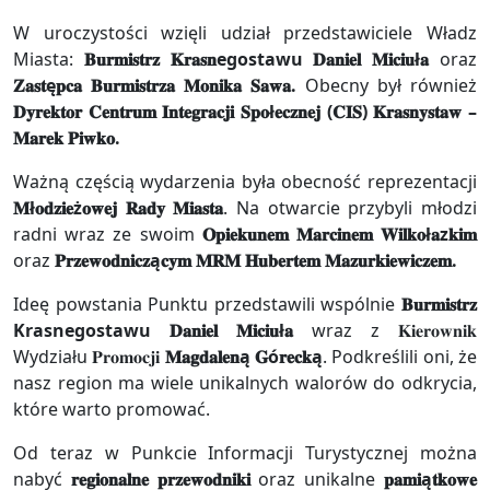
W uroczystości wzięli udział przedstawiciele Władz
Miasta:
𝐁𝐮𝐫𝐦𝐢𝐬𝐭𝐫𝐳 𝐊𝐫𝐚𝐬𝐧egostawu 𝐃𝐚𝐧𝐢𝐞𝐥 𝐌𝐢𝐜𝐢𝐮ł𝐚
oraz
𝐙𝐚𝐬𝐭ę𝐩𝐜𝐚 𝐁𝐮𝐫𝐦𝐢𝐬𝐭𝐫𝐳𝐚 𝐌𝐨𝐧𝐢𝐤𝐚 𝐒𝐚𝐰𝐚.
Obecny był również
𝐃𝐲𝐫𝐞𝐤𝐭𝐨𝐫 𝐂𝐞𝐧𝐭𝐫𝐮𝐦 𝐈𝐧𝐭𝐞𝐠𝐫𝐚𝐜𝐣𝐢 𝐒𝐩𝐨ł𝐞𝐜𝐳𝐧𝐞𝐣 (𝐂𝐈𝐒) 𝐊𝐫𝐚𝐬𝐧𝐲𝐬𝐭𝐚𝐰 –
𝐌𝐚𝐫𝐞𝐤 𝐏𝐢𝐰𝐤𝐨.
Ważną częścią wydarzenia była obecność reprezentacji
𝐌ł𝐨𝐝𝐳𝐢𝐞ż𝐨𝐰𝐞𝐣 𝐑𝐚𝐝𝐲 𝐌𝐢𝐚𝐬𝐭𝐚
. Na otwarcie przybyli młodzi
radni wraz ze swoim
𝐎𝐩𝐢𝐞𝐤𝐮𝐧𝐞𝐦 𝐌𝐚𝐫𝐜𝐢𝐧𝐞𝐦 𝐖𝐢𝐥𝐤𝐨ł𝐚z𝐤𝐢𝐦
oraz
𝐏𝐫𝐳𝐞𝐰𝐨𝐝𝐧𝐢𝐜𝐳ą𝐜𝐲𝐦 𝐌𝐑𝐌 𝐇𝐮𝐛𝐞𝐫𝐭𝐞𝐦 𝐌𝐚𝐳𝐮𝐫𝐤𝐢𝐞𝐰𝐢𝐜𝐳𝐞𝐦.
Ideę powstania Punktu przedstawili wspólnie
𝐁𝐮𝐫𝐦𝐢𝐬𝐭𝐫𝐳
Krasnegostawu 𝐃𝐚𝐧𝐢𝐞𝐥 𝐌𝐢𝐜𝐢𝐮ł𝐚
wraz z 𝐊𝐢𝐞𝐫𝐨𝐰𝐧𝐢𝐤
Wydziału 𝐏𝐫𝐨𝐦𝐨𝐜𝐣𝐢
𝐌𝐚𝐠𝐝𝐚𝐥𝐞𝐧ą 𝐆ó𝐫𝐞𝐜𝐤ą
. Podkreślili oni, że
nasz region ma wiele unikalnych walorów do odkrycia,
które warto promować.
Od teraz w Punkcie Informacji Turystycznej można
nabyć
𝐫𝐞𝐠𝐢𝐨𝐧𝐚𝐥𝐧𝐞 𝐩𝐫𝐳𝐞𝐰𝐨𝐝𝐧𝐢𝐤𝐢
oraz unikalne
𝐩𝐚𝐦𝐢ą𝐭𝐤𝐨𝐰𝐞