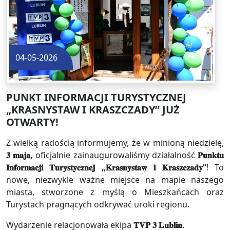
04-05-2026
PUNKT INFORMACJI TURYSTYCZNEJ
„KRASNYSTAW I KRASZCZADY” JUŻ
OTWARTY!
Z wielką radością informujemy, że w minioną niedzielę,
𝟑 𝐦𝐚𝐣𝐚,
oficjalnie zainaugurowaliśmy działalność
𝐏𝐮𝐧𝐤𝐭𝐮
𝐈𝐧𝐟𝐨𝐫𝐦𝐚𝐜𝐣𝐢 𝐓𝐮𝐫𝐲𝐬𝐭𝐲𝐜𝐳𝐧𝐞𝐣 „𝐊𝐫𝐚𝐬𝐧𝐲𝐬𝐭𝐚𝐰 𝐢 𝐊𝐫𝐚𝐬𝐳𝐜𝐳𝐚𝐝𝐲”
! To
nowe, niezwykle ważne miejsce na mapie naszego
miasta, stworzone z myślą o Mieszkańcach oraz
Turystach pragnących odkrywać uroki regionu.
Wydarzenie relacjonowała ekipa
𝐓𝐕𝐏 𝟑 𝐋𝐮𝐛𝐥𝐢𝐧
.