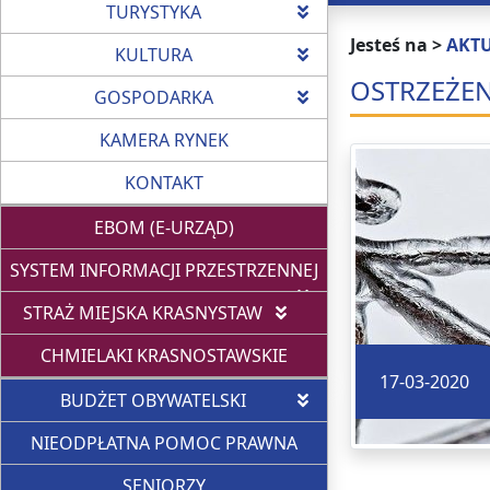
TURYSTYKA
Jesteś na >
AKT
KULTURA
OSTRZEŻE
GOSPODARKA
KAMERA RYNEK
KONTAKT
EBOM (E-URZĄD)
SYSTEM INFORMACJI PRZESTRZENNEJ
STRAŻ MIEJSKA KRASNYSTAW
CHMIELAKI KRASNOSTAWSKIE
17-03-2020
BUDŻET OBYWATELSKI
NIEODPŁATNA POMOC PRAWNA
SENIORZY