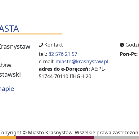
ASTA
Kontakt
Godzi
Krasnystaw
tel.:
82 576 21 57
Pon-Pt:
e-mail:
miasto@krasnystaw.pl
staw
adres do e-Doręczeń:
AE:PL-
stawski
51744-70110-IIHGH-20
mapie
Copyright © Miasto Krasnystaw. Wszelkie prawa zastrzeżon