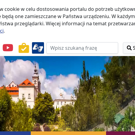
w cookie w celu dostosowania portalu do potrzeb użytkowni
że będą one zamieszczane w Państwa urządzeniu. W każd
stwa przeglądarki. Więcej informacji na temat przetwarzan
ci
.
przejdź do Menu
przejdź do Nagłówka
przejdź do Treści
przejdź do Stopki