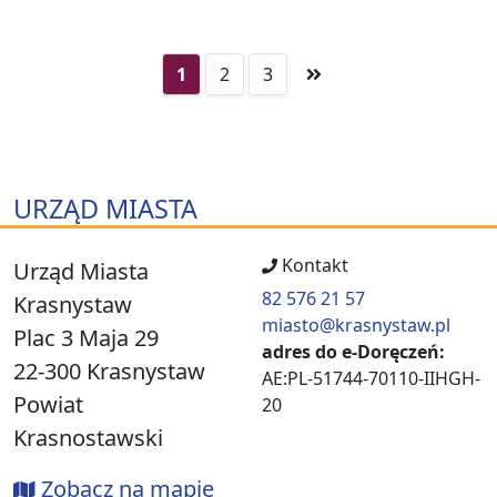
1
2
3
URZĄD MIASTA
Kontakt
Urząd Miasta
82 576 21 57
Krasnystaw
miasto@krasnystaw.pl
Plac 3 Maja 29
adres do e-Doręczeń:
22-300 Krasnystaw
AE:PL-51744-70110-IIHGH-
Powiat
20
Krasnostawski
Zobacz na mapie