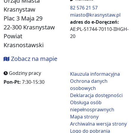
Urząd Miasta
82 576 21 57
Krasnystaw
miasto@krasnystaw.pl
Plac 3 Maja 29
adres do e-Doręczeń:
22-300 Krasnystaw
AE:PL-51744-70110-IIHGH-
Powiat
20
Krasnostawski
Zobacz na mapie
Godziny pracy
Klauzula informacyjna
Ochrona danych
Pon-Pt:
7:30-15:30
osobowych
Deklaracja dostępności
Obsługa osób
niepełnosprawnych
Mapa strony
Archiwalna wersja strony
Logo do pobrania