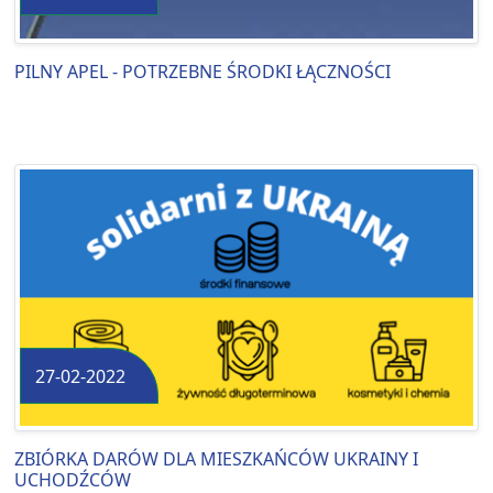
PILNY APEL - POTRZEBNE ŚRODKI ŁĄCZNOŚCI
27-02-2022
ZBIÓRKA DARÓW DLA MIESZKAŃCÓW UKRAINY I
UCHODŹCÓW