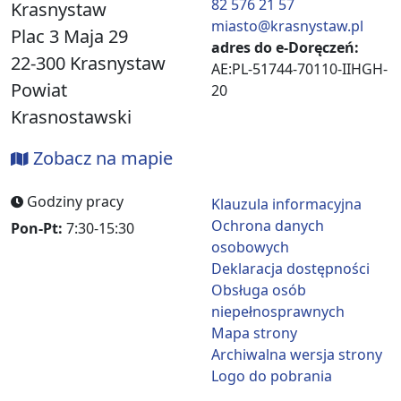
82 576 21 57
Krasnystaw
miasto@krasnystaw.pl
Plac 3 Maja 29
adres do e-Doręczeń:
22-300 Krasnystaw
AE:PL-51744-70110-IIHGH-
Powiat
20
Krasnostawski
Zobacz na mapie
Godziny pracy
Klauzula informacyjna
Ochrona danych
Pon-Pt:
7:30-15:30
osobowych
Deklaracja dostępności
Obsługa osób
niepełnosprawnych
Mapa strony
Archiwalna wersja strony
Logo do pobrania