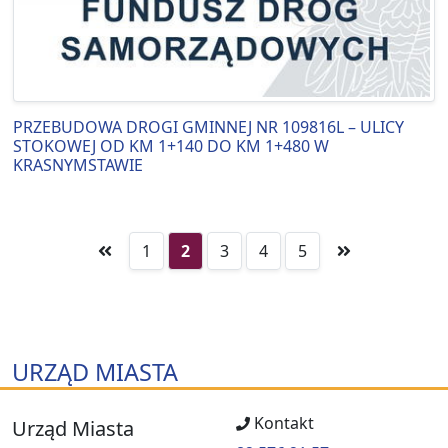
PRZEBUDOWA DROGI GMINNEJ NR 109816L – ULICY
STOKOWEJ OD KM 1+140 DO KM 1+480 W
KRASNYMSTAWIE
1
2
3
4
5
URZĄD MIASTA
Kontakt
Urząd Miasta